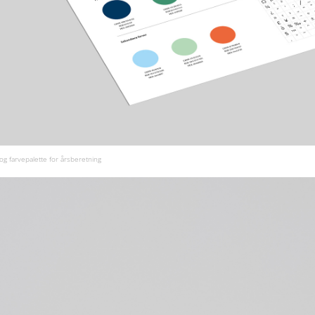
 og farvepalette for årsberetning