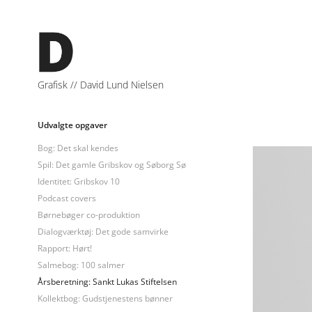
Grafisk // David Lund Nielsen
Udvalgte opgaver
Bog: Det skal kendes
Spil: Det gamle Gribskov og Søborg Sø
Identitet: Gribskov 10
Podcast covers
Børnebøger co-produktion
Dialogværktøj: Det gode samvirke
Rapport: Hørt!
Salmebog: 100 salmer
Årsberetning: Sankt Lukas Stiftelsen
Kollektbog: Gudstjenestens bønner